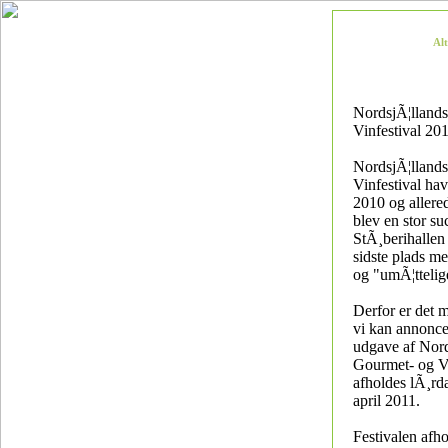
Al
NordsjÃ¦lland
Vinfestival 20
NordsjÃ¦lland
Vinfestival hav
2010 og allere
blev en stor su
StÃ¸berihallen v
sidste plads me
og "umÃ¦ttelig
Derfor er det 
vi kan annonce
udgave af Nord
Gourmet- og Vi
afholdes lÃ¸rd
april 2011.
Festivalen afho