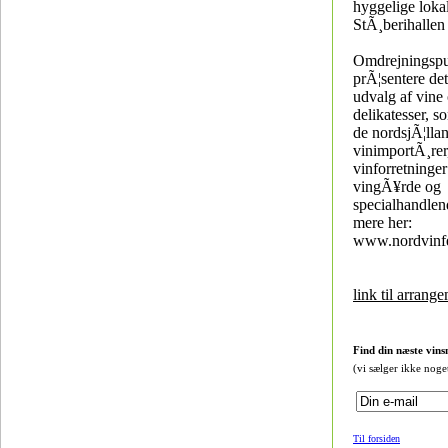
hyggelige lokal
StÃ¸berihallen 
Omdrejningspun
prÃ¦sentere de
udvalg af vine
delikatesser, s
de nordsjÃ¦lla
vinimportÃ¸rer
vinforretninger
vingÃ¥rde og
specialhandlen
mere her:
www.nordvinfe
link til arrang
Find din næste vins
(vi sælger ikke noge
Til forsiden