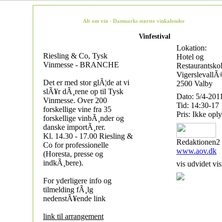
Alt om vin - Danmarks største vinkalender
Vinfestival
Lokation:
Riesling & Co, Tysk
Hotel og
Vinmesse - BRANCHE
Restaurantsko
VigerslevallÃ
Det er med stor glÃ¦de at vi
2500 Valby
slÃ¥r dÃ¸rene op til Tysk
Dato: 5/4-201
Vinmesse. Over 200
Tid: 14:30-17
forskellige vine fra 35
Pris: Ikke oply
forskellige vinbÃ¸nder og
danske importÃ¸rer.
Kl. 14.30 - 17.00 Riesling &
Redaktionen2
Co for professionelle
www.aov.dk
(Horesta, presse og
indkÃ¸bere).
vis udvidet vis
For yderligere info og
tilmelding fÃ¸lg
nedenstÃ¥ende link
link til arrangement