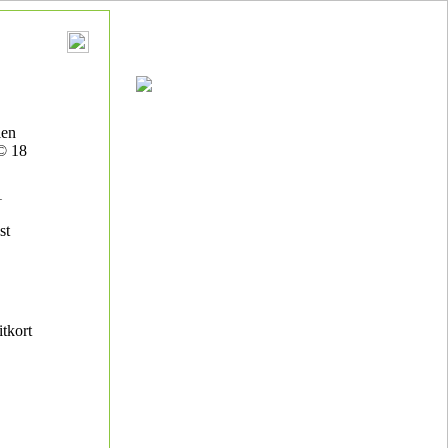
len
© 18
1
st
itkort