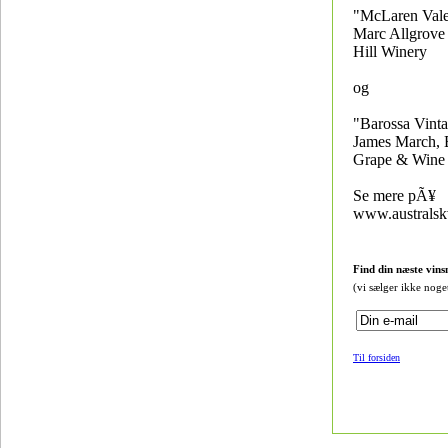
"McLaren Vale
Marc Allgrove 
Hill Winery
og
"Barossa Vint
James March, 
Grape & Wine
Se mere pÃ¥
www.australsk
Find din næste vins
(vi sælger ikke noge
Til forsiden