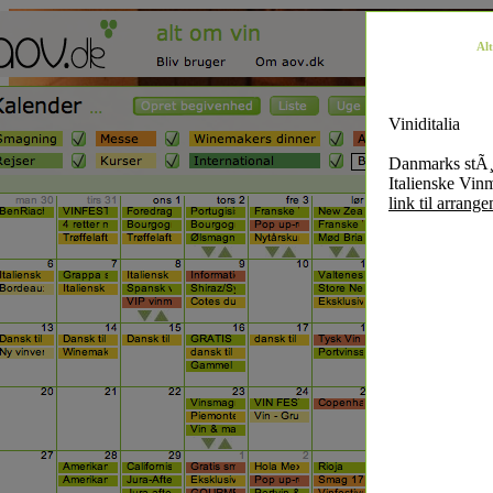
Al
Viniditalia
Danmarks stÃ¸
Italienske Vin
link til arrang