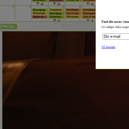
Find din næste vins
(vi sælger ikke noge
Til forsiden