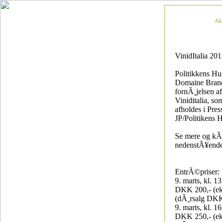
Al
VinidItalia 20
Politikkens Hu
Domaine Brand
fornÃ¸jelsen af 
Viniditalia, so
afholdes i Pres
JP/Politikens 
Se mere og kÃ¸
nedenstÃ¥ende
EntrÃ©priser:
9. marts, kl. 1
DKK 200,- (ek
(dÃ¸rsalg DKK
9. marts, kl. 1
DKK 250,- (ek