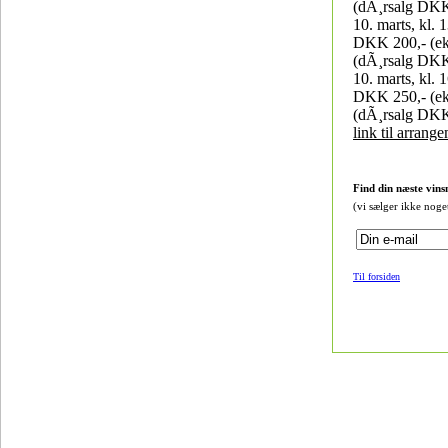
(dÃ¸rsalg DKK
10. marts, kl. 
DKK 200,- (ek
(dÃ¸rsalg DKK
10. marts, kl. 
DKK 250,- (ek
(dÃ¸rsalg DKK
link til arrang
Find din næste vins
(vi sælger ikke noge
Til forsiden