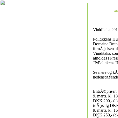
Al
VinidItalia 20
Politikkens Hu
Domaine Brand
fornÃ¸jelsen af 
Viniditalia, so
afholdes i Pres
JP/Politikens 
Se mere og kÃ¸
nedenstÃ¥ende
EntrÃ©priser:
9. marts, kl. 1
DKK 200,- (ek
(dÃ¸rsalg DKK
9. marts, kl. 1
DKK 250,- (ek