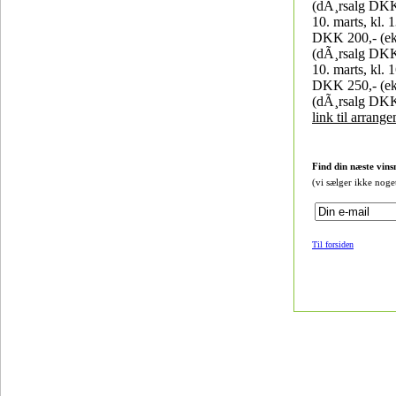
(dÃ¸rsalg DKK
10. marts, kl. 
DKK 200,- (ek
(dÃ¸rsalg DKK
10. marts, kl. 
DKK 250,- (ek
(dÃ¸rsalg DKK
link til arrang
Find din næste vins
(vi sælger ikke noge
Til forsiden