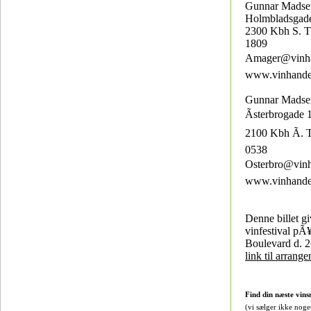
Gunnar Madsen
Holmbladsgade
2300 Kbh S. Tl
1809
Amager@vinhan
www.vinhande
Gunnar Madsen
Ãsterbrogade 
2100 Kbh Ã. T
0538
Osterbro@vinh
www.vinhande
Denne billet gi
vinfestival pÃ
Boulevard d. 2
link til arrang
Find din næste vins
(vi sælger ikke noge