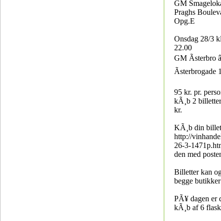
GM Smageloka
Praghs Boulev
Opg.E
Onsdag 28/3 kl
22.00
GM Ãsterbro â
Ãsterbrogade 
95 kr. pr. perso
kÃ¸b 2 billette
kr.
KÃ¸b din bille
http://vinhand
26-3-1471p.ht
den med posten
Billetter kan 
begge butikker
PÃ¥ dagen er 
kÃ¸b af 6 flask