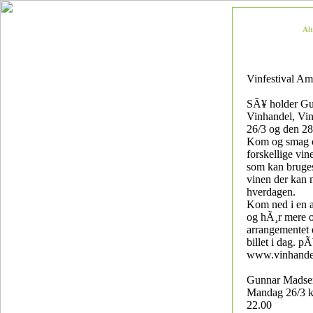
Al
Vinfestival Am
SÃ¥ holder G
Vinhandel, Vin
26/3 og den 28
Kom og smag 
forskellige vin
som kan bruges 
vinen der kan 
hverdagen.
Kom ned i en a
og hÃ¸r mere 
arrangementet 
billet i dag. p
www.vinhande
Gunnar Madsen
Mandag 26/3 kl
22.00