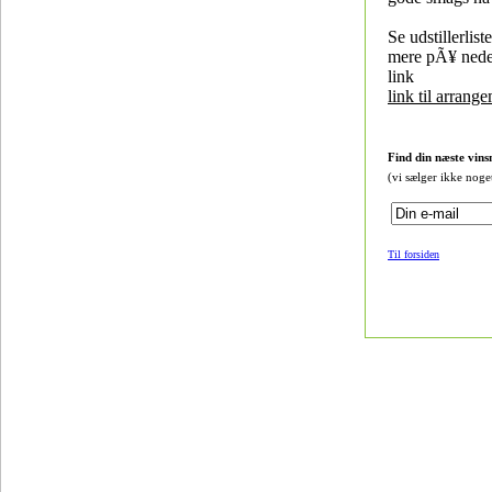
Se udstillerlis
mere pÃ¥ ned
link
link til arrang
Find din næste vins
(vi sælger ikke noge
Til forsiden