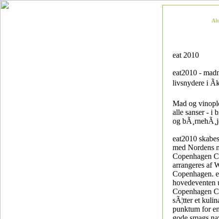
Al
eat 2010
eat2010 - mad
livsnydere i Ã
Mad og vinople
alle sanser - 
og bÃ¸rnehÃ¸j
eat2010 skabes
med Nordens m
Copenhagen C
arrangeres af 
Copenhagen. e
hovedeventen 
Copenhagen C
sÃ¦tter et kulin
punktum for en
gode smags na