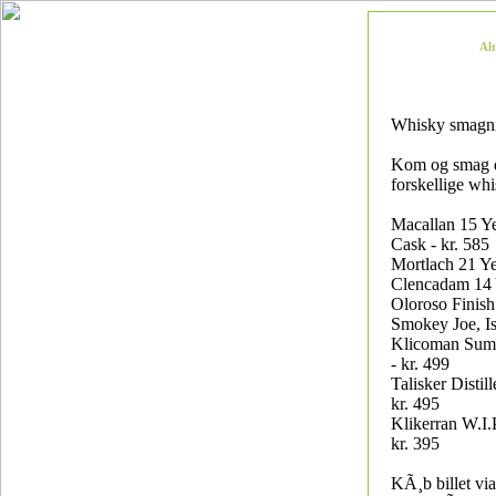
Al
Whisky smagn
Kom og smag d
forskellige whi
Macallan 15 Ye
Cask - kr. 585
Mortlach 21 Ye
Clencadam 14 
Oloroso Finish 
Smokey Joe, Is
Klicoman Sum
- kr. 499
Talisker Distill
kr. 495
Klikerran W.I.P
kr. 395
KÃ¸b billet via