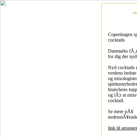
Al
Copenhagen spi
cocktails
Danmarks fÃ¸rs
for dig der nyd
Nyd cocktails 
verdens bedste
og mixologist
spiritusnyheder
branchens topp
og lÃ¦r at mixe
cocktail.
Se mere pÃ¥
nedenstÃ¥ende
link til arrang