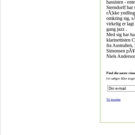
bassisten - ent
Sterndorff har 
rÃ¦kke yndlin
omkring sig, s
virkelig er lagt
gang jazz .
Med sig har h
klarinettisten 
fra Australien,
Simonsen pÃ¥
Niels Anderso
Find din næste vins
(vi sælger ikke noge
Til forsiden