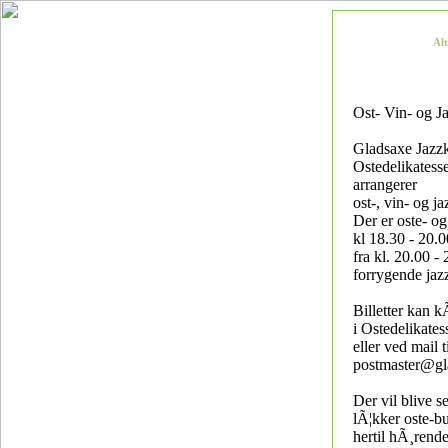
Al
Ost- Vin- og J
Gladsaxe Jazz
Ostedelikatess
arrangerer
ost-, vin- og ja
Der er oste- o
kl 18.30 - 20.
fra kl. 20.00 -
forrygende jaz
Billetter kan k
i Ostedelikates
eller ved mail t
postmaster@gl
Der vil blive s
lÃ¦kker oste-b
hertil hÃ¸rend