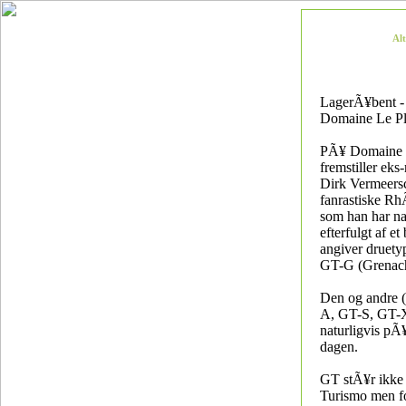
Al
LagerÃ¥bent 
Domaine Le Pl
PÃ¥ Domaine 
fremstiller eks
Dirk Vermeers
fanrastiske Rh
som han har n
efterfulgt af e
angiver druetyp
GT-G (Grenach
Den og andre 
A, GT-S, GT-X 
naturligvis pÃ
dagen.
GT stÃ¥r ikke
Turismo men f