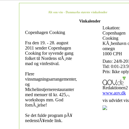
Alt om vin - Danmarks største vinkalender
Vinkalender
Lokation:
Copenhagen Cooking
Copenhagen
Cooking
Fra den 19. - 28. august
KÃ¸benhavn 
2011 sender Copenhagen
omegn
Cooking for syvende gang
1000 CPH
folket til Nordens stÃ¸rste
Dato: 24/8-20
mad og vinfestival.
Tid: 0:01-23:5
Pris: Ikke oply
Flere
vinsmagningsarrangementer,
og
Redaktionen2
Michelinstjernerestauranter
www.aov.dk
med menuer til kr. 425,-,
workshops mm. God
vis udvidet vis
fornÃ¸jelse!
Se det fulde program pÃ¥
nedenstÃ¥ende link.