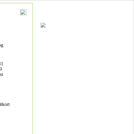
og
11
9
st
itkort