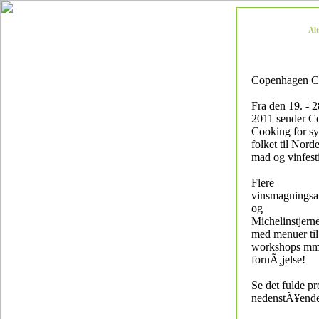
Al
Copenhagen C
Fra den 19. - 2
2011 sender C
Cooking for s
folket til Nord
mad og vinfesti
Flere
vinsmagningsa
og
Michelinstjerne
med menuer til 
workshops mm
fornÃ¸jelse!
Se det fulde 
nedenstÃ¥ende