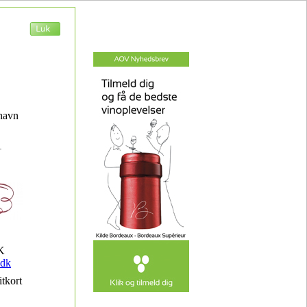
havn
1
K
.dk
itkort