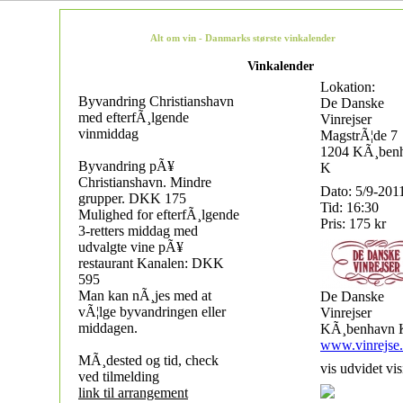
Alt om vin - Danmarks største vinkalender
Vinkalender
Lokation:
Byvandring Christianshavn
De Danske
med efterfÃ¸lgende
Vinrejser
vinmiddag
MagstrÃ¦de 7
1204 KÃ¸ben
Byvandring pÃ¥
K
Christianshavn. Mindre
Dato: 5/9-201
grupper. DKK 175
Tid: 16:30
Mulighed for efterfÃ¸lgende
Pris: 175 kr
3-retters middag med
udvalgte vine pÃ¥
restaurant Kanalen: DKK
595
Man kan nÃ¸jes med at
De Danske
vÃ¦lge byvandringen eller
Vinrejser
middagen.
KÃ¸benhavn 
www.vinrejse
MÃ¸dested og tid, check
vis udvidet vis
ved tilmelding
link til arrangement