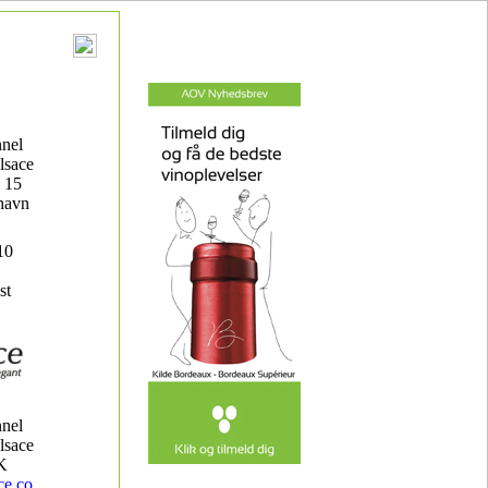
nnel
lsace
 15
havn
10
st
nnel
lsace
K
ce.co