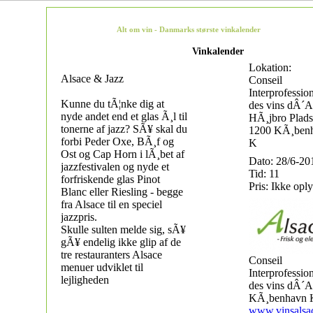
Alt om vin - Danmarks største vinkalender
Vinkalender
Lokation:
Alsace & Jazz
Conseil
Interprofessio
Kunne du tÃ¦nke dig at
des vins dÂ´A
nyde andet end et glas Ã¸l til
HÃ¸jbro Plads
tonerne af jazz? SÃ¥ skal du
1200 KÃ¸ben
forbi Peder Oxe, BÃ¸f og
K
Ost og Cap Horn i lÃ¸bet af
Dato: 28/6-20
jazzfestivalen og nyde et
Tid: 11
forfriskende glas Pinot
Pris: Ikke oply
Blanc eller Riesling - begge
fra Alsace til en speciel
jazzpris.
Skulle sulten melde sig, sÃ¥
gÃ¥ endelig ikke glip af de
tre restauranters Alsace
Conseil
menuer udviklet til
Interprofessio
lejligheden
des vins dÂ´A
KÃ¸benhavn 
www.vinsalsa