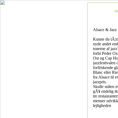
Al
Alsace & Jazz
Kunne du tÃ¦nk
nyde andet end 
tonerne af jaz
forbi Peder Ox
Ost og Cap Hor
jazzfestivalen 
forfriskende gl
Blanc eller Rie
fra Alsace til e
jazzpris.
Skulle sulten 
gÃ¥ endelig ik
tre restaurante
menuer udviklet
lejligheden