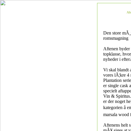
Al
Den store mÃ¸
romsmagning
Aftenen byder
topklasse, hvor
nyheder i efte
Vi skal blandt
vores lÃ¦kre 4
Plantation seri
er single cask 
specielt aftappe
Vin & Spiritus
er der noget he
kategorien â 
marsala wood f
Aftenens helt 
mÃ¥ siges at v