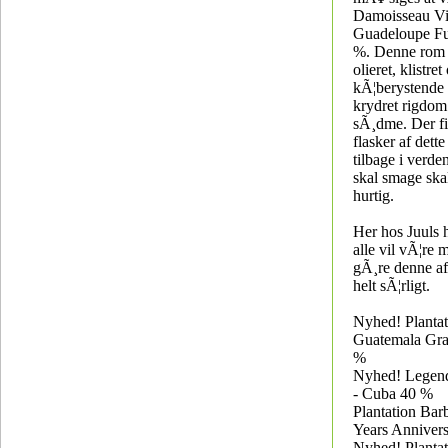
Damoisseau Vi
Guadeloupe Fu
%. Denne rom e
olieret, klistre
kÃ¦berystende i
krydret rigdom
sÃ¸dme. Der f
flasker af dett
tilbage i verde
skal smage ska
hurtig.
Her hos Juuls 
alle vil vÃ¦re m
gÃ¸re denne aft
helt sÃ¦rligt.
Nyhed! Plantat
Guatemala Gra
%
Nyhed! Legend
- Cuba 40 %
Plantation Bar
Years Anniver
Nyhed! Planta