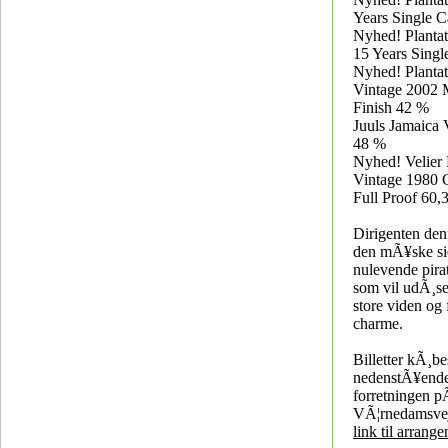
Years Single 
Nyhed! Planta
15 Years Sing
Nyhed! Plantat
Vintage 2002 
Finish 42 %
Juuls Jamaica 
48 %
Nyhed! Velier
Vintage 1980 
Full Proof 60,
Dirigenten den
den mÃ¥ske si
nulevende pira
som vil udÃ¸se
store viden og 
charme.
Billetter kÃ¸be
nedenstÃ¥ende 
forretningen 
VÃ¦rnedamsvej
link til arrang