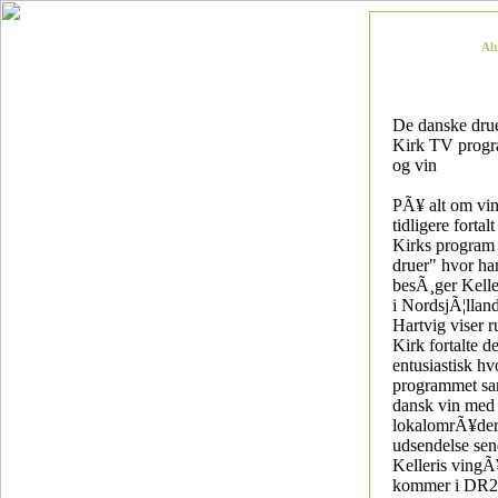
Al
De danske drue
Kirk TV prog
og vin
PÃ¥ alt om vin
tidligere forta
Kirks program
druer" hvor ha
besÃ¸ger Kelle
i NordsjÃ¦llan
Hartvig viser r
Kirk fortalte 
entusiastisk hv
programmet sa
dansk vin med 
lokalomrÃ¥der
udsendelse sen
Kelleris vingÃ
kommer i DR2