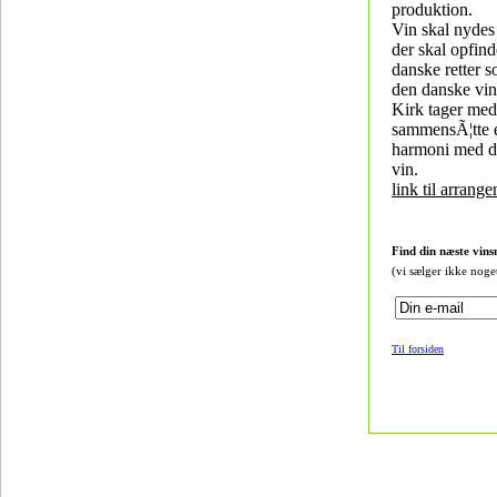
produktion.
Vin skal nydes
der skal opfin
danske retter s
den danske vin
Kirk tager med 
sammensÃ¦tte 
harmoni med d
vin.
link til arrang
Find din næste vins
(vi sælger ikke noge
Til forsiden