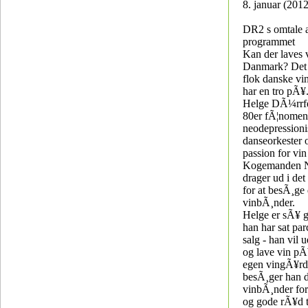
8. januar (2012
DR2 s omtale 
programmet
Kan der laves v
Danmark? Det e
flok danske vi
har en tro pÃ¥
Helge DÃ¼rrfel
80er fÃ¦nomen
neodepressioni
danseorkester 
passion for vin
Kogemanden N
drager ud i det
for at besÃ¸ge
vinbÃ¸nder.
Helge er sÃ¥ gl
han har sat parc
salg - han vil 
og lave vin pÃ¥
egen vingÃ¥rd
besÃ¸ger han 
vinbÃ¸nder for
og gode rÃ¥d ti