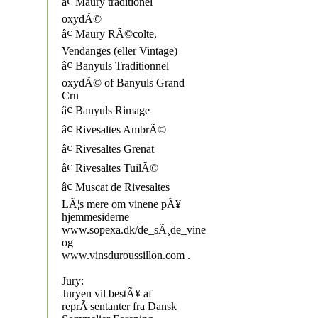
â¢ Maury traditionel
oxydÃ©
â¢ Maury RÃ©colte,
Vendanges (eller Vintage)
â¢ Banyuls Traditionnel
oxydÃ© of Banyuls Grand
Cru
â¢ Banyuls Rimage
â¢ Rivesaltes AmbrÃ©
â¢ Rivesaltes Grenat
â¢ Rivesaltes TuilÃ©
â¢ Muscat de Rivesaltes
LÃ¦s mere om vinene pÃ¥
hjemmesiderne
www.sopexa.dk/de_sÃ¸de_vine
og
www.vinsduroussillon.com .
Jury:
Juryen vil bestÃ¥ af
reprÃ¦sentanter fra Dansk