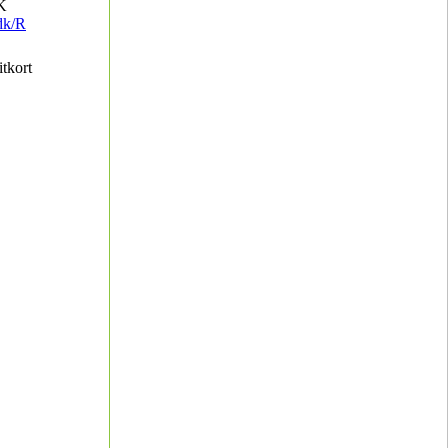
K
dk/R
itkort