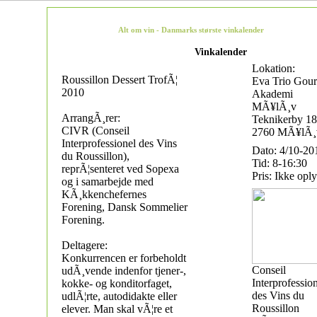
Alt om vin - Danmarks største vinkalender
Vinkalender
Lokation:
Roussillon Dessert TrofÃ¦
Eva Trio Gou
2010
Akademi
MÃ¥lÃ¸v
ArrangÃ¸rer:
Teknikerby 18
CIVR (Conseil
2760 MÃ¥lÃ¸
Interprofessionel des Vins
Dato: 4/10-20
du Roussillon),
Tid: 8-16:30
reprÃ¦senteret ved Sopexa
Pris: Ikke oply
og i samarbejde med
KÃ¸kkenchefernes
Forening, Dansk Sommelier
Forening.
Deltagere:
Konkurrencen er forbeholdt
Conseil
udÃ¸vende indenfor tjener-,
Interprofessio
kokke- og konditorfaget,
des Vins du
udlÃ¦rte, autodidakte eller
Roussillon
elever. Man skal vÃ¦re et