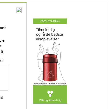
rmet
-20
v
10
st
nel