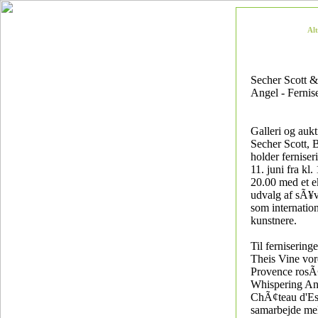
Al
Secher Scott 
Angel - Fernis
Galleri og auk
Secher Scott, 
holder ferniser
11. juni fra kl. 
20.00 med et e
udvalg af sÃ¥v
som internatio
kunstnere.
Til fernisering
Theis Vine vor
Provence ros
Whispering An
ChÃ¢teau d'Esc
samarbejde me