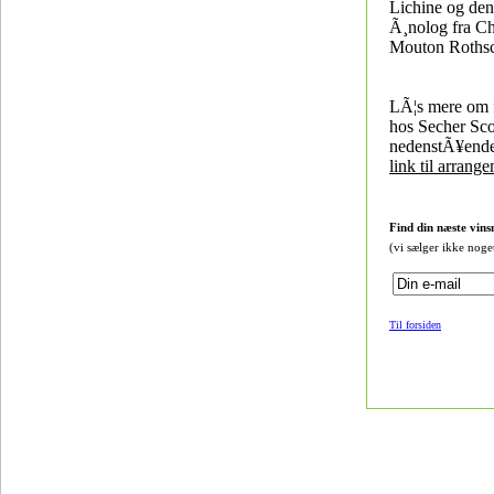
Lichine og den 
Ã¸nolog fra C
Mouton Rothsc
LÃ¦s mere om f
hos Secher Sc
nedenstÃ¥ende
link til arrang
Find din næste vins
(vi sælger ikke noge
Til forsiden