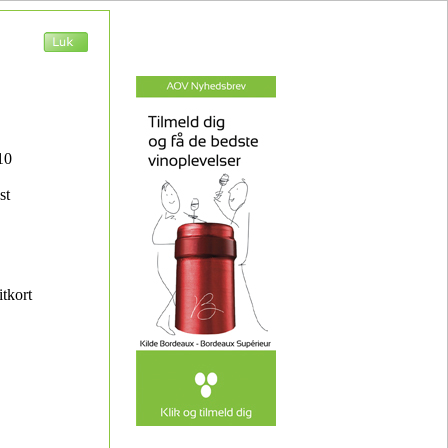
10
st
itkort