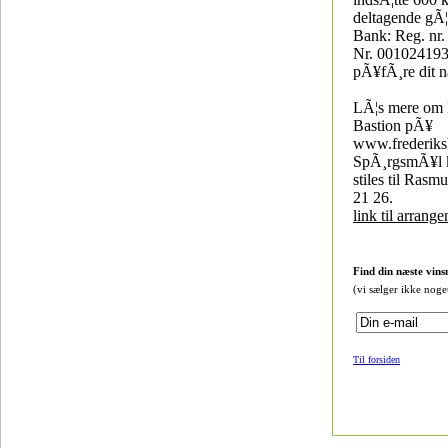
deltagende gÃ¦
Bank: Reg. nr.
Nr. 0010241936
pÃ¥fÃ¸re dit n
LÃ¦s mere om 
Bastion pÃ¥
www.frederiks
SpÃ¸rgsmÃ¥l k
stiles til Ras
21 26.
link til arrang
Find din næste vins
(vi sælger ikke noge
Til forsiden