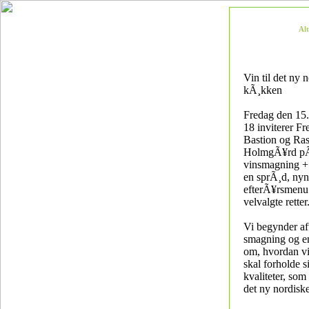
Al
Vin til det ny 
kÃ¸kken
Fredag den 15.
18 inviterer Fr
Bastion og Ra
HolmgÃ¥rd p
vinsmagning + 
en sprÃ¸d, nyn
efterÃ¥rsmen
velvalgte retter
Vi begynder a
smagning og e
om, hvordan vi
skal forholde si
kvaliteter, som 
det ny nordisk