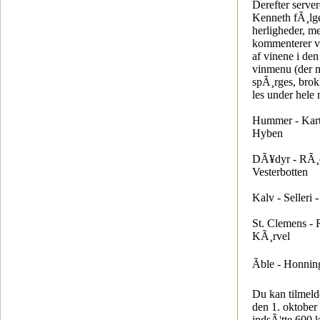
Derefter server
Kenneth fÃ¸lg
herligheder, 
kommenterer va
af vinene i den
vinmenu (der
spÃ¸rges, brok
les under hele
Hummer - Karto
Hyben
DÃ¥dyr - RÃ¸
Vesterbotten
Kalv - Selleri
St. Clemens -
KÃ¸rvel
Ãble - Honnin
Du kan tilmelde
den 1. oktober
indsÃ¦tte 600 k