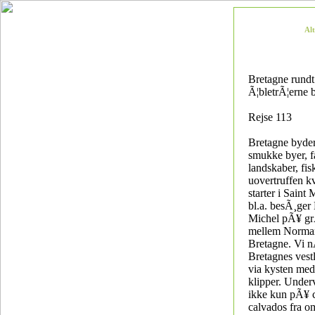
Al
Bretagne rund
Ã¦bletrÃ¦erne 
Rejse 113
Bretagne byde
smukke byer, f
landskaber, fis
uovertruffen kv
starter i Saint 
bl.a. besÃ¸ger
Michel pÃ¥ gr
mellem Norman
Bretagne. Vi nÃ
Bretagnes vestl
via kysten med
klipper. Under
ikke kun pÃ¥ c
calvados fra 