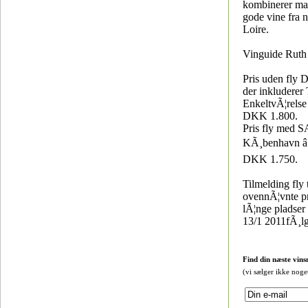
kombinerer m
gode vine fra 
Loire.
Vinguide Ruth 
Pris uden fly
der inkludere
EnkeltvÃ¦relse
DKK 1.800.
Pris fly med 
KÃ¸benhavn â 
DKK 1.750.
Tilmelding fly t
ovennÃ¦vnte p
lÃ¦nge pladser 
13/1 2011fÃ¸l
Find din næste vins
(vi sælger ikke noge