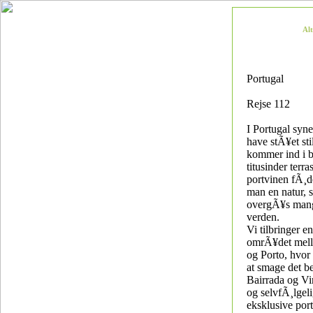
Al
Portugal
Rejse 112
I Portugal syne
have stÃ¥et st
kommer ind i b
titusinder terra
portvinen fÃ¸d
man en natur, 
overgÃ¥s mang
verden.
Vi tilbringer en
omrÃ¥det mell
og Porto, hvor
at smage det be
Bairrada og Vi
og selvfÃ¸lgel
eksklusive port