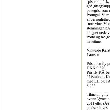
spiser klipfisk,
grÃ¸ntsagssup
pattegris, som
Portugal. Vi m
af personlighe
store vine. Vi 
stemningen p
knejper nede v
Porto og hÃ¸re
nattetime.
Vinguide Karst
Laursen
Pris uden fly p
DKK 9.570
Pris fly KÃ¸be
/ Lissabon - 
med LH og T
3.255
Tilmelding fly t
ovennÃ¦vnte pr
2011 eller sÃ¥
pladser haves