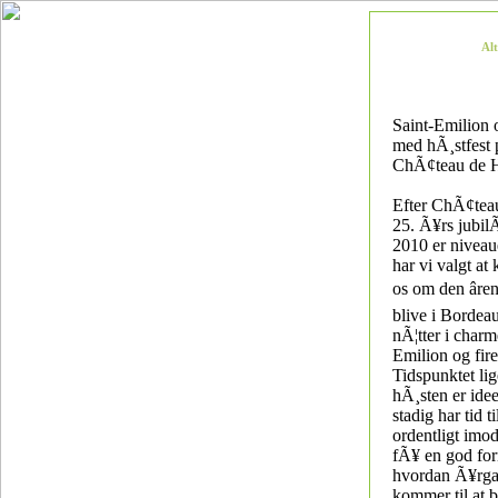
Al
Saint-Emilion
med hÃ¸stfest
ChÃ¢teau de 
Efter ChÃ¢tea
25. Ã¥rs jubilÃ
2010 er niveaue
har vi valgt at
os om den âren
blive i Bordea
nÃ¦tter i charm
Emilion og fir
Tidspunktet lig
hÃ¸sten er ideel
stadig har tid ti
ordentligt imod
fÃ¥ en god fo
hvordan Ã¥rg
kommer til at b