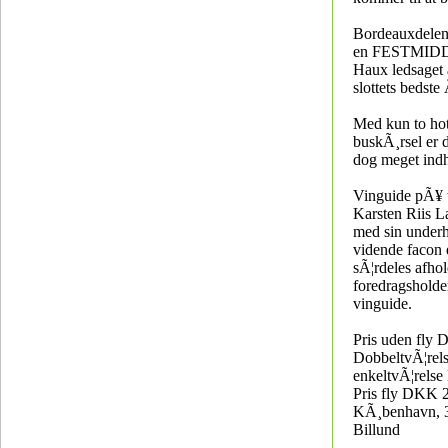
Bordeauxdelen 
en FESTMID
Haux ledsaget 
slottets bedste
Med kun to hote
buskÃ¸rsel er d
dog meget indh
Vinguide pÃ¥ t
Karsten Riis L
med sin under
vidende facon 
sÃ¦rdeles afhol
foredragsholde
vinguide.
Pris uden fly
DobbeltvÃ¦rel
enkeltvÃ¦rels
Pris fly DKK 2
KÃ¸benhavn, 3
Billund