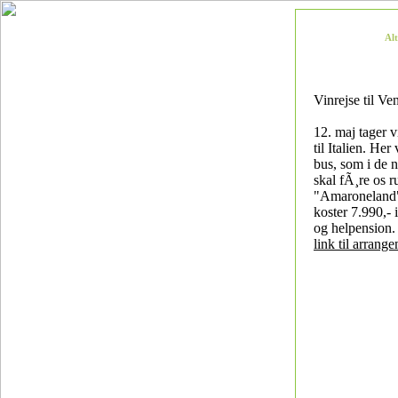
Al
Vinrejse til Ve
12. maj tager 
til Italien. Her
bus, som i de 
skal fÃ¸re os ru
"Amaroneland"
koster 7.990,- i
og helpension.
link til arrang