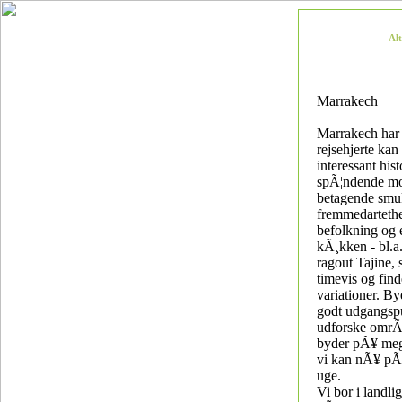
Al
Marrakech
Marrakech har 
rejsehjerte kan
interessant hist
spÃ¦ndende m
betagende smuk
fremmedartethe
befolkning og 
kÃ¸kken - bl.a
ragout Tajine, 
timevis og finde
variationer. By
godt udgangspu
udforske omrÃ
byder pÃ¥ meg
vi kan nÃ¥ pÃ
uge.
Vi bor i landli