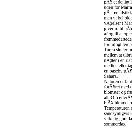
pÃ¥ et dejligt li
uden for Marra
gÃ¸r en afstikke
men vi beholde
vÃ¦relser i Ma
giver ro til bÃ
af og til at op
fremmedartede t
fornuftigt temp
Turen slutter 
mellem at tilbr
nÃ¦tter i en ri
medina eller ta
en oaseby pÃ¥ 
Sahara.
Naturen er fan
forÃ¥ret med e
blomster og fru
alt. Om efterÃ
blÃ¥ himmel og
Temperaturen 
sandsynligvis 
virkelig god d
sommerdag.