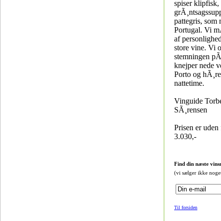
spiser klipfisk,
grÃ¸ntsagssup
pattegris, som
Portugal. Vi m
af personlighe
store vine. Vi 
stemningen p
knejper nede v
Porto og hÃ¸re
nattetime.
Vinguide Torb
SÃ¸rensen
Prisen er uden f
3.030,-
Find din næste vins
(vi sælger ikke noge
Til forsiden