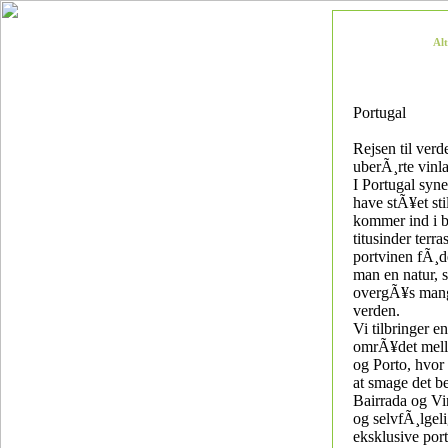
Al
Portugal
Rejsen til verd
uberÃ¸rte vinl
I Portugal syne
have stÃ¥et st
kommer ind i b
titusinder terra
portvinen fÃ¸d
man en natur, 
overgÃ¥s mang
verden.
Vi tilbringer en
omrÃ¥det mell
og Porto, hvor
at smage det be
Bairrada og Vi
og selvfÃ¸lgel
eksklusive port