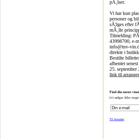
pÃ¸lser.
Vi har kun plad
personer og bil
sÃ¦lges efter fÃ
mÃ¸lle princip
Tilmelding: PÃ¥
43998700, e-ma
info@tnv-vin.d
direkte i butik
Bestilte billett
afhentet senes
25. september
link til arrang
Find din næste vins
(vi sælger ikke noge
Til forsiden