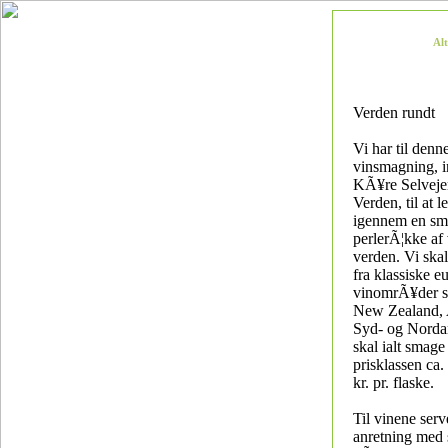
Al
Verden rundt
Vi har til den
vinsmagning, i
KÃ¥re Selveje
Verden, til at l
igennem en sm
perlerÃ¦kke af 
verden. Vi ska
fra klassiske e
vinomrÃ¥der s
New Zealand, A
Syd- og Norda
skal ialt smage
prisklassen ca. 
kr. pr. flaske.
Til vinene serv
anretning med 