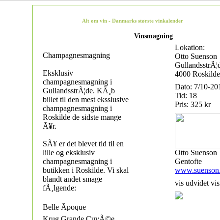
Alt om vin - Danmarks største vinkalender
Vinsmagning
Lokation:
Champagnesmagning
Otto Suenson
GullandsstrÃ¦
Eksklusiv
4000 Roskilde
champagnesmagning i
Dato: 7/10-20
GullandsstrÃ¦de. KÃ¸b
Tid: 18
billet til den mest eksslusive
Pris: 325 kr
champagnesmagning i
Roskilde de sidste mange
Ã¥r.
SÃ¥ er det blevet tid til en
lille og eksklusiv
Otto Suenson
champagnesmagning i
Gentofte
butikken i Roskilde. Vi skal
www.suenson
blandt andet smage
vis udvidet vis
fÃ¸lgende:
Belle Ãpoque
Krug Grande CuvÃ©e