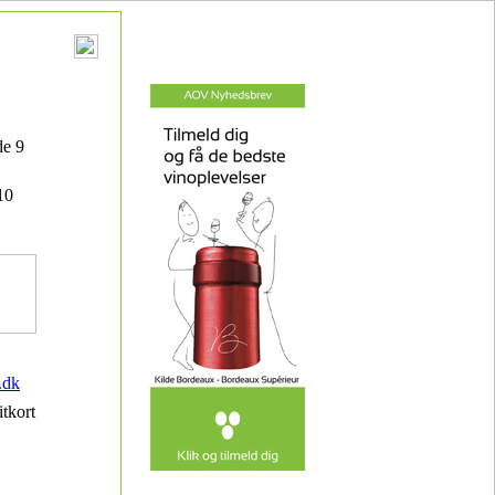
de 9
10
.dk
itkort