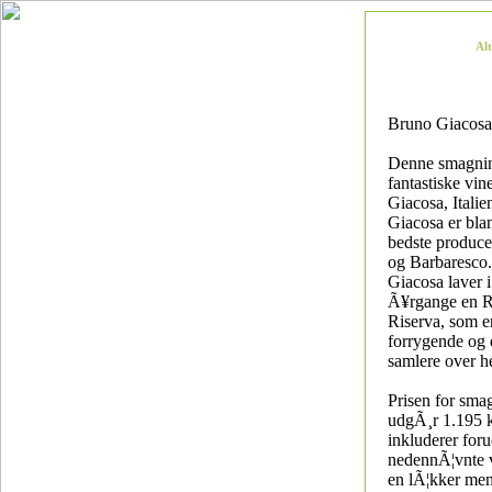
Al
Bruno Giacosa
Denne smagnin
fantastiske vin
Giacosa, Itali
Giacosa er bla
bedste produce
og Barbaresco
Giacosa laver i
Ã¥rgange en R
Riserva, som er
forrygende og e
samlere over h
Prisen for sma
udgÃ¸r 1.195 k
inkluderer for
nedennÃ¦vnte 
en lÃ¦kker men