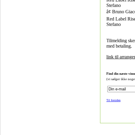
Stefano
â¢ Bruno Giac
Red Label Rise
Stefano
Tilmelding ske
med betaling.
link til arrang
Find din næste vins
(vi sælger ikke noge
Til forsiden