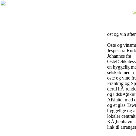
Al
ost og vin afte
Oste og vinsm
Jesper fra Rud
Johannes fra
OsteDelikatesse
en hyggelig ma
selskab med 5 
oste og vine fra
Frankrig og S
dertil hÃ¸rende
og udskÃ¦nknin
Afsluttet med e
og et glas Taw
hyggelige og a
lokaler centralt
KÃ¸benhavn.
link til arrang