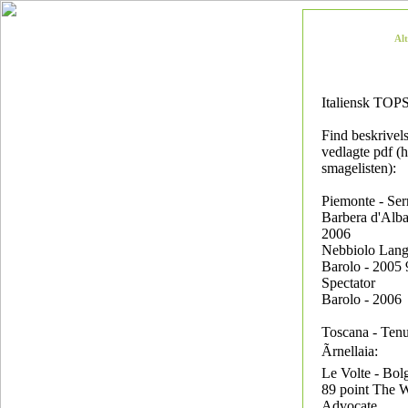
Al
Italiensk T
Find beskrivels
vedlagte pdf (
smagelisten):
Piemonte - Ser
Barbera d'Alba
2006
Nebbiolo Lang
Barolo - 2005 
Spectator
Barolo - 2006
Toscana - Tenu
Ãrnellaia:
Le Volte - Bol
89 point The 
Advocate