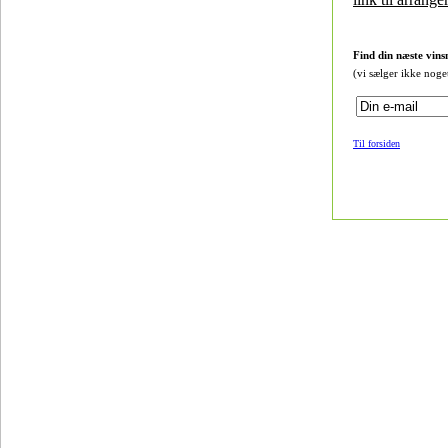
Find din næste vins
(vi sælger ikke noge
Til forsiden