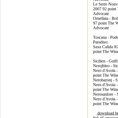
Le Serre Nouve
2007 92 point
Advocate
Ornellaia - Bol
97 point The 
Advocate
Toscana - Pode
Paradiso:
Saxa Calida I
point The Win
Sicilien - Gulfi
Nerojbleo - Si
Nero d'Avola 
point The Win
Nerobaronj - S
Nero d'Avola 
point The Win
Nerosanlore - 
Nero d'Avola 
point The Win
download b
link til arrang