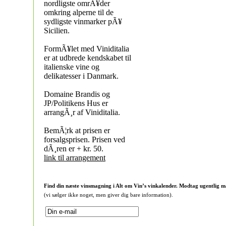
nordligste omrÃ¥der
omkring alperne til de
sydligste vinmarker pÃ¥
Sicilien.
FormÃ¥let med Viniditalia
er at udbrede kendskabet til
italienske vine og
delikatesser i Danmark.
Domaine Brandis og
JP/Politikens Hus er
arrangÃ¸r af Viniditalia.
BemÃ¦rk at prisen er
forsalgsprisen. Prisen ved
dÃ¸ren er + kr. 50.
link til arrangement
Find din næste vinsmagning i Alt om Vin’s vinkalender. Modtag ugentlig m
(vi sælger ikke noget, men giver dig bare information).