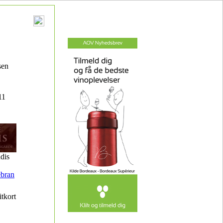
sen
11
dis
bran
itkort