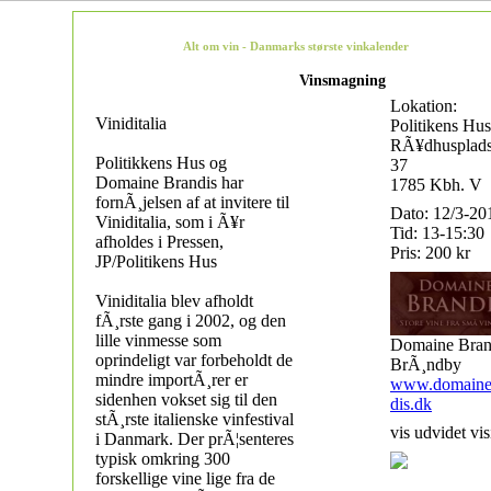
Alt om vin - Danmarks største vinkalender
Vinsmagning
Lokation:
Viniditalia
Politikens Hus
RÃ¥dhusplad
Politikkens Hus og
37
Domaine Brandis har
1785 Kbh. V
fornÃ¸jelsen af at invitere til
Dato: 12/3-20
Viniditalia, som i Ã¥r
Tid: 13-15:30
afholdes i Pressen,
Pris: 200 kr
JP/Politikens Hus
Viniditalia blev afholdt
fÃ¸rste gang i 2002, og den
lille vinmesse som
Domaine Bran
oprindeligt var forbeholdt de
BrÃ¸ndby
mindre importÃ¸rer er
www.domaine
sidenhen vokset sig til den
dis.dk
stÃ¸rste italienske vinfestival
vis udvidet vis
i Danmark. Der prÃ¦senteres
typisk omkring 300
forskellige vine lige fra de