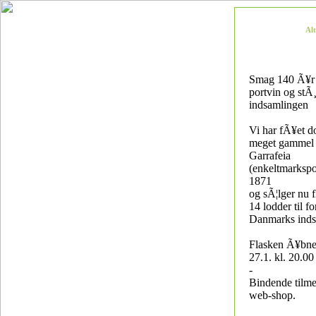
Al
Smag 140 Ã¥r
portvin og stÃ
indsamlingen
Vi har fÃ¥et d
meget gammel 
Garrafeia
(enkeltmarkspor
1871
og sÃ¦lger nu 
14 lodder til fo
Danmarks inds
Flasken Ã¥bne
27.1. kl. 20.00
-
Bindende tilme
web-shop.