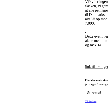
Vi9 yder ingen 
flasken, vi gar
at alle pengen
til Danmarks i
altsÃ¥ op mo
7.000,-
-
Dette event g
alene med min 
og max 14
-
link til arrang
Find din næste vins
(vi sælger ikke noge
Til forsiden