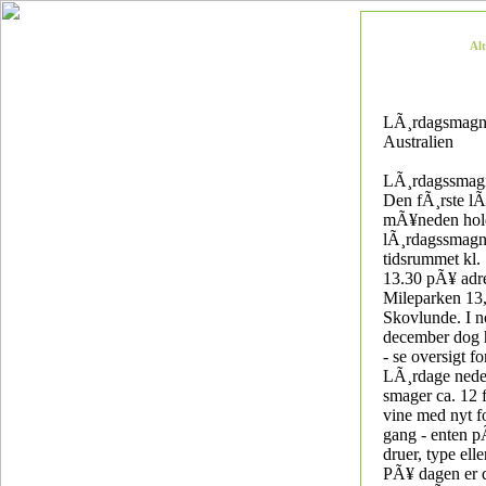
Al
LÃ¸rdagsmagn
Australien
LÃ¸rdagssmag
Den fÃ¸rste lÃ
mÃ¥neden hold
lÃ¸rdagssmagn
tidsrummet kl. 1
13.30 pÃ¥ adr
Mileparken 13
Skovlunde. I 
december dog 
- se oversigt f
LÃ¸rdage nede
smager ca. 12 f
vine med nyt f
gang - enten p
druer, type ell
PÃ¥ dagen er 