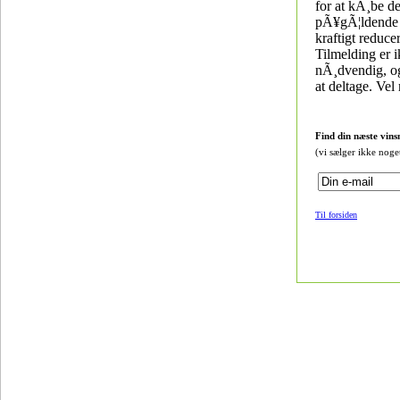
for at kÃ¸be d
pÃ¥gÃ¦ldende v
kraftigt reducer
Tilmelding er 
nÃ¸dvendig, og 
at deltage. Vel
Find din næste vins
(vi sælger ikke noge
Til forsiden