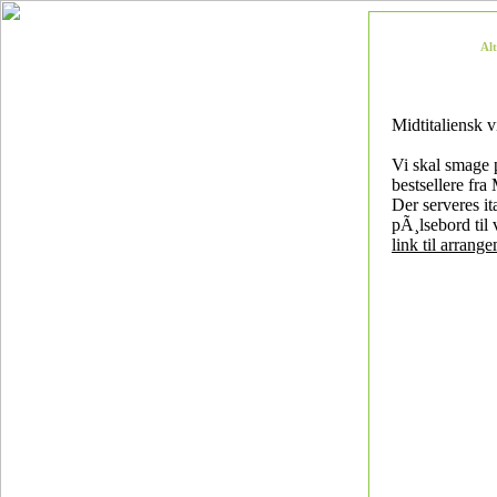
Al
Midtitaliensk 
Vi skal smage
bestsellere fra 
Der serveres it
pÃ¸lsebord til 
link til arrang