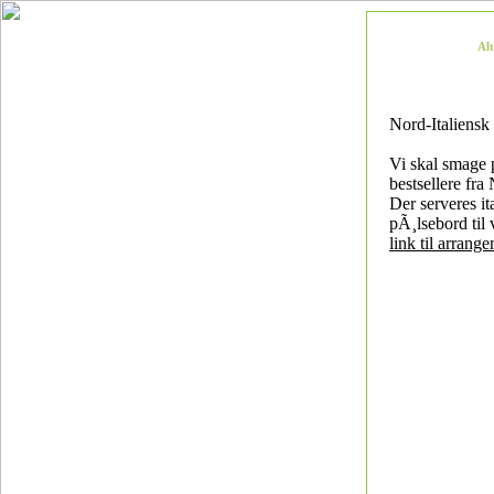
Al
Nord-Italiens
Vi skal smage
bestsellere fra 
Der serveres it
pÃ¸lsebord til 
link til arrang