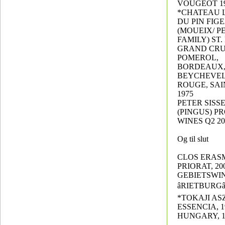
VOUGEOT 1
*CHATEAU 
DU PIN FIG
(MOUEIX/ P
FAMILY) ST.
GRAND CRU
POMEROL,
BORDEAUX, 
BEYCHEVEL
ROUGE, SAI
1975
PETER SISS
(PINGUS) 
WINES Q2 20
Og til slut
CLOS ERAS
PRIORAT, 200
GEBIETSWI
âRIETBURGâ
*TOKAJI AS
ESSENCIA, 1
HUNGARY, 1