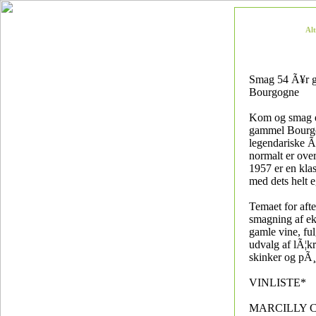
Al
Smag 54 Ã¥r 
Bourgogne
Kom og smag 
gammel Bourgo
legendariske Ã
normalt er over
1957 er en kla
med dets helt e
Temaet for afte
smagning af ek
gamle vine, ful
udvalg af lÃ¦kr
skinker og pÃ¸l
VINLISTE*
MARCILLY 