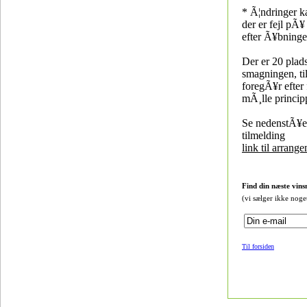
* Ã¦ndringer k
der er fejl pÃ¥
efter Ã¥bninge
Der er 20 plads
smagningen, ti
foregÃ¥r efter f
mÃ¸lle princip
Se nedenstÃ¥en
tilmelding
link til arrang
Find din næste vins
(vi sælger ikke noge
Til forsiden