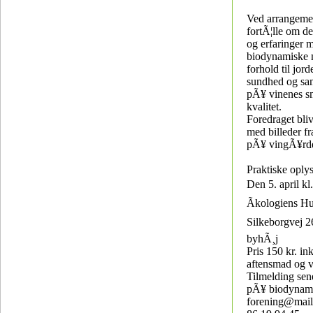
Ved arrangemen
fortÃ¦lle om d
og erfaringer 
biodynamiske 
forhold til jor
sundhed og sa
pÃ¥ vinenes s
kvalitet.
Foredraget blive
med billeder fr
pÃ¥ vingÃ¥rd
Praktiske oply
Den 5. april kl. 
Ãkologiens Hu
Silkeborgvej 2
byhÃ¸j
Pris 150 kr. ink
aftensmad og 
Tilmelding sene
pÃ¥ biodynam
forening@mail.