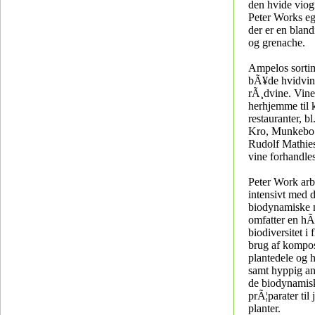
den hvide viog
Peter Works eg
der er en bland
og grenache.
Ampelos sortim
bÃ¥de hvidvin
rÃ¸dvine. Vine
herhjemme til 
restauranter, bl
Kro, Munkebo
Rudolf Mathie
vine forhandle
Peter Work arb
intensivt med 
biodynamiske 
omfatter en hÃ¸
biodiversitet i 
brug af kompos
plantedele og 
samt hyppig an
de biodynamis
prÃ¦parater til 
planter.