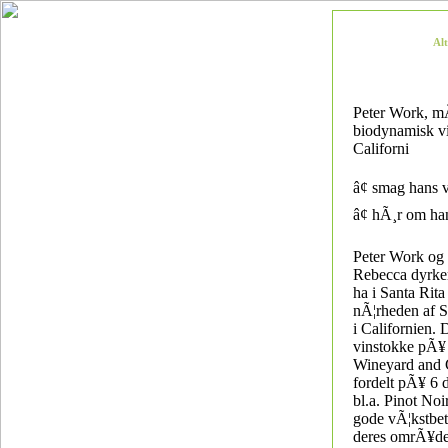
Al
Peter Work, m
biodynamisk v
Californi
â¢ smag hans 
â¢ hÃ¸r om ha
Peter Work og
Rebecca dyrke
ha i Santa Rita 
nÃ¦rheden af S
i Californien.
vinstokke pÃ¥
Wineyard and C
fordelt pÃ¥ 6 d
bl.a. Pinot Noir
gode vÃ¦kstbet
deres omrÃ¥d