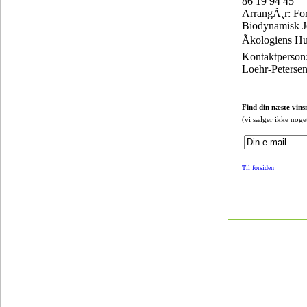
86 19 94 45
ArrangÃ¸r: For
Biodynamisk J
Ãkologiens Hu
Kontaktperson
Loehr-Peterse
Find din næste vins
(vi sælger ikke noge
Til forsiden