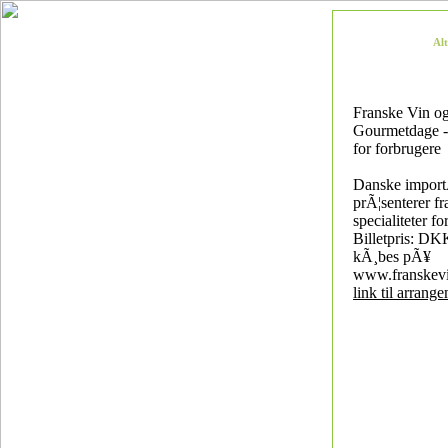
Al
Franske Vin o
Gourmetdage -
for forbrugere
Danske import
prÃ¦senterer f
specialiteter f
Billetpris: D
kÃ¸bes pÃ¥
www.franskev
link til arrang