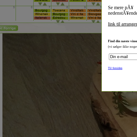
Se mere pÃ¥
nedenstÃ¥ende
link til arrang
Find din næste vins
(vi sælger ikke noge
Til forsiden