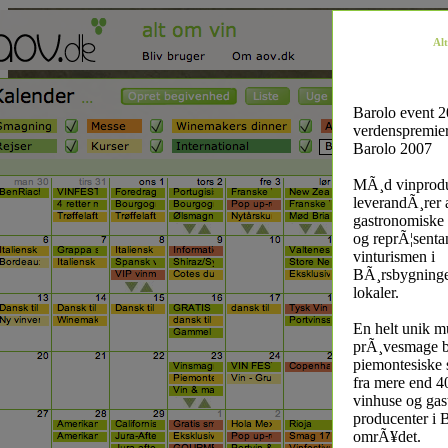
Al
Barolo event 2
verdenspremie
Barolo 2007
MÃ¸d vinprodu
leverandÃ¸rer 
gastronomiske s
og reprÃ¦sentan
vinturismen i
BÃ¸rsbygningen
lokaler.
En helt unik mu
prÃ¸vesmage b
piemontesiske s
fra mere end 40
vinhuse og ga
producenter i 
omrÃ¥det.