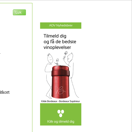
1
itkort