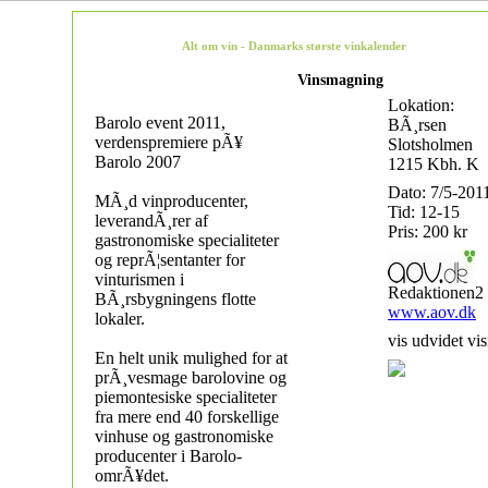
Alt om vin - Danmarks største vinkalender
Vinsmagning
Lokation:
Barolo event 2011,
BÃ¸rsen
verdenspremiere pÃ¥
Slotsholmen
Barolo 2007
1215 Kbh. K
Dato: 7/5-201
MÃ¸d vinproducenter,
Tid: 12-15
leverandÃ¸rer af
Pris: 200 kr
gastronomiske specialiteter
og reprÃ¦sentanter for
vinturismen i
Redaktionen2
BÃ¸rsbygningens flotte
www.aov.dk
lokaler.
vis udvidet vis
En helt unik mulighed for at
prÃ¸vesmage barolovine og
piemontesiske specialiteter
fra mere end 40 forskellige
vinhuse og gastronomiske
producenter i Barolo-
omrÃ¥det.