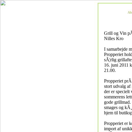
Al
Grill og Vin 
Nilles Kro
I samarbejde m
Propperiet hold
sÃ¦rlig grillaf
16. juni 2011 k
21.00.
Propperiet prÃ¦
stort udvalg a
der er specielt 
sommerens lett
gode grillmad.
smages og kÃ
hjem til butiksp
Propperiet er k
import af unikk