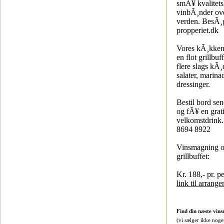
smÃ¥ kvalitets
vinbÃ¸nder ove
verden. BesÃ¸
propperiet.dk
Vores kÃ¸kken
en flot grillbuf
flere slags kÃ¸
salater, marina
dressinger.
Bestil bord sen
og fÃ¥ en grat
velkomstdrink.
8694 8922
Vinsmagning o
grillbuffet:
Kr. 188,- pr. p
link til arrang
Find din næste vins
(vi sælger ikke noge