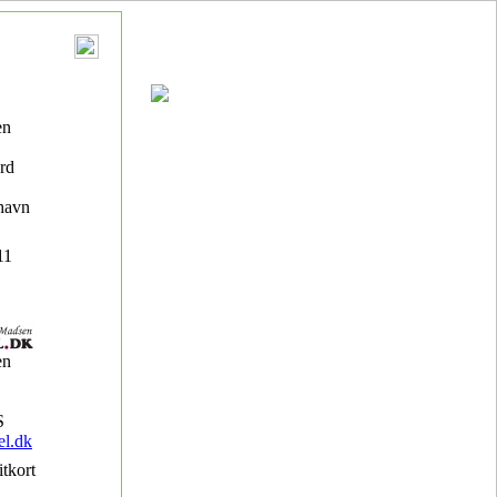
en
rd
havn
11
en
S
l.dk
itkort