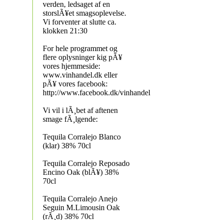
verden, ledsaget af en
storslÃ¥et smagsoplevelse.
Vi forventer at slutte ca.
klokken 21:30
For hele programmet og
flere oplysninger kig pÃ¥
vores hjemmeside:
www.vinhandel.dk eller
pÃ¥ vores facebook:
http://www.facebook.dk/vinhandel
Vi vil i lÃ¸bet af aftenen
smage fÃ¸lgende:
Tequila Corralejo Blanco
(klar) 38% 70cl
Tequila Corralejo Reposado
Encino Oak (blÃ¥) 38%
70cl
Tequila Corralejo Anejo
Seguin M.Limousin Oak
(rÃ¸d) 38% 70cl