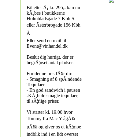
Billetter Ã¡ kr. 295,- kan nu
kÃ¸bes i butikkerne
Holmbladsgade 7 Kbh S.
eller Ãsterbrogade 156 Kbh
Ã
Eller send en mail til
Event@vinhandel.dk
Beslut dig hurtigt, der er
begrÃ¦nset antal pladser.
For denne pris fÃ¥r du:
- Smagning af 8 spÃ¦ndende
Tequilaer
- En god sandwich i pausen
-KÃ¸b de smagte tequilaer,
til sÃ¦rlige priser.
Vi starter kl. 19.00 hvor
Tommy fra Mac Y âgÃ¥r
pÃ¥â og giver os et kÃ¦mpe
indblik ind i en lidt overset