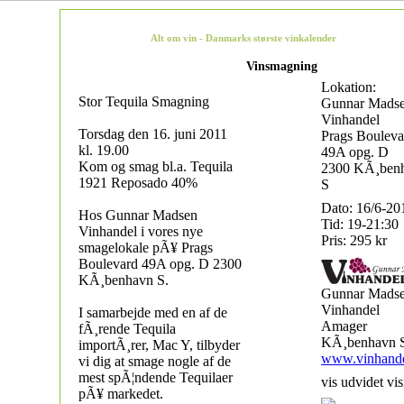
Alt om vin - Danmarks største vinkalender
Vinsmagning
Lokation:
Stor Tequila Smagning
Gunnar Mads
Vinhandel
Torsdag den 16. juni 2011
Prags Bouleva
kl. 19.00
49A opg. D
Kom og smag bl.a. Tequila
2300 KÃ¸ben
1921 Reposado 40%
S
Dato: 16/6-20
Hos Gunnar Madsen
Tid: 19-21:30
Vinhandel i vores nye
Pris: 295 kr
smagelokale pÃ¥ Prags
Boulevard 49A opg. D 2300
KÃ¸benhavn S.
Gunnar Mads
Vinhandel
I samarbejde med en af de
Amager
fÃ¸rende Tequila
KÃ¸benhavn 
importÃ¸rer, Mac Y, tilbyder
www.vinhande
vi dig at smage nogle af de
mest spÃ¦ndende Tequilaer
vis udvidet vis
pÃ¥ markedet.