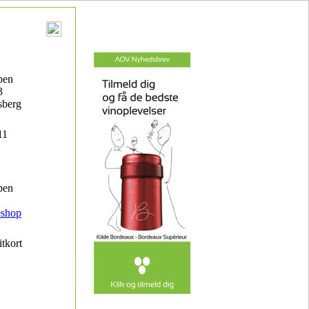
pen
3
sberg
11
pen
eshop
itkort