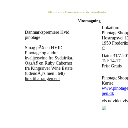
Alt om vin - Danmarks største vinkalender
Vinsmagning
Lokation:
Danmarkspremiere Hvid
PinotageShop
pinotage
Hostrupsvej 1
1950 Frederik
Smag pÃ¥ en HVID
C
Pinotage og andre
Dato: 31/7-20
kvalitetsvine fra Sydafrika.
Tid: 14-17
OgsÃ¥ en Ruby Cabernet
Pris: Gratis
fra Kingsriver Wine Estate
(udendÃ¸rs men i telt)
PinotageShop
link til arrangement
Karise
www.pinotag
pen.dk
vis udvidet vis