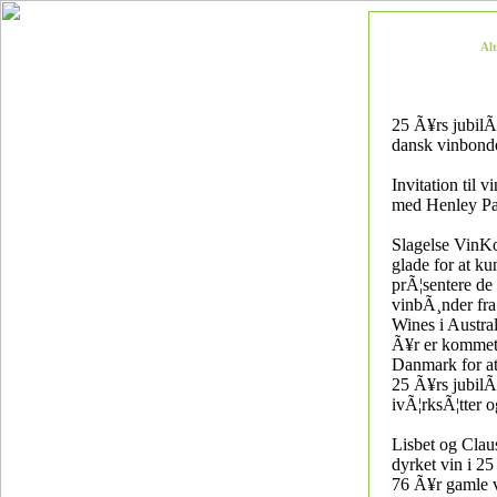
Al
25 Ã¥rs jubil
dansk vinbonde
Invitation til 
med Henley Pa
Slagelse VinK
glade for at ku
prÃ¦sentere de
vinbÃ¸nder fr
Wines i Austral
Ã¥r er kommet 
Danmark for at
25 Ã¥rs jubil
ivÃ¦rksÃ¦tter 
Lisbet og Clau
dyrket vin i 2
76 Ã¥r gamle 