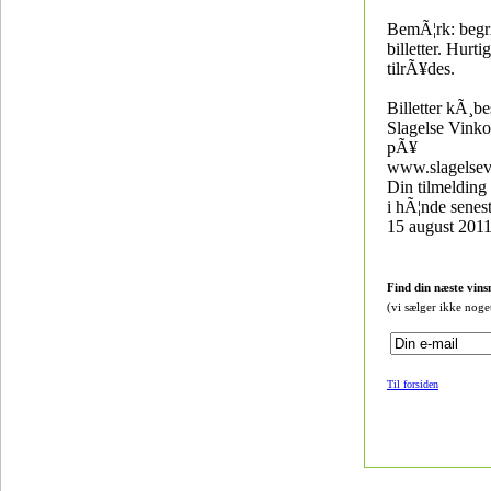
BemÃ¦rk: begrÃ
billetter. Hurti
tilrÃ¥des.
Billetter kÃ¸be
Slagelse Vinko
pÃ¥
www.slagelse
Din tilmelding 
i hÃ¦nde senes
15 august 201
Find din næste vins
(vi sælger ikke noge
Til forsiden