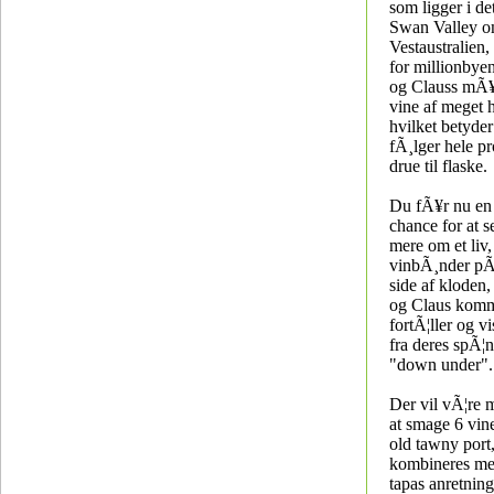
som ligger i d
Swan Valley o
Vestaustralien
for millionbyen
og Clauss mÃ¥l
vine af meget h
hvilket betyder
fÃ¸lger hele pr
drue til flaske.
Du fÃ¥r nu en
chance for at 
mere om et liv
vinbÃ¸nder pÃ
side af kloden
og Claus kom
fortÃ¦ller og vi
fra deres spÃ¦
"down under".
Der vil vÃ¦re 
at smage 6 vin
old tawny port
kombineres me
tapas anretning