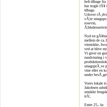
helt tilbage fr
har nogle fÃ¥ 
tilbage.
Udover rÃ¸dvin
vÃ¦re smagspr
rosevin,
Ã¦bledessertvin
Nyd en gÃ¥tur
mellem de ca.
vinstokke, hvo
ved at blive m
Vi giver en gui
rundvisning i 
produktionslok
smagsprÃ¸ve p
vine eller en k
under besÃ¸get
Vores lokale tr
Jakobsen udstil
smukke brugsku
trÃ¦.
Entre 25,- kr.