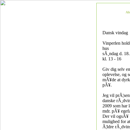
Al
Dansk vindag
Vinperlen hol
hus
sÃ¸ndag d. 18
kl. 13 - 16
Giv dig selv e
oplevelse, og 
mÃ¥de at dyrk
pÃ¥.
Jeg vil prÃ¦sen
danske rÃ¸dvi
2009 som har l
mdr. pÃ¥ egef
Der vil ogsÃ¥ 
mulighed for 
Ã¦ldre rÃ¸dvi