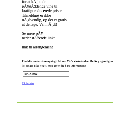
for at kÃ¸be de
pÃ¥gÃ¦ldende vine til
kraftigt reducerede priser.
Tilmelding er ikke
nÃ¸dvendig, og det er gratis
at deltage. Vel mÃ¸dt!
Se mere pÃ¥
nedenstÃ¥ende link:
link til arrangement
Find din næste vinsmagning i Alt om Vin’s vinkalender. Modtag ugentlig m
(vi sælger ikke noget, men giver dig bare information).
Til forsiden