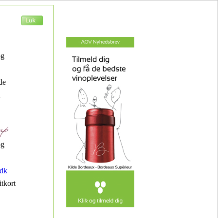
og
de
1
og
dk
itkort