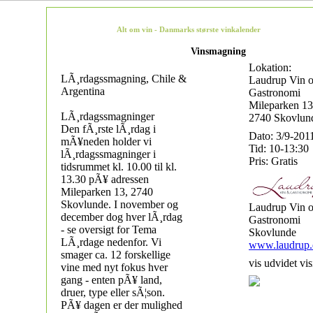
Alt om vin - Danmarks største vinkalender
Vinsmagning
Lokation:
LÃ¸rdagssmagning, Chile &
Laudrup Vin 
Argentina
Gastronomi
Mileparken 13
LÃ¸rdagssmagninger
2740 Skovlun
Den fÃ¸rste lÃ¸rdag i
Dato: 3/9-201
mÃ¥neden holder vi
Tid: 10-13:30
lÃ¸rdagssmagninger i
Pris: Gratis
tidsrummet kl. 10.00 til kl.
13.30 pÃ¥ adressen
Mileparken 13, 2740
Skovlunde. I november og
Laudrup Vin 
december dog hver lÃ¸rdag
Gastronomi
- se oversigt for Tema
Skovlunde
LÃ¸rdage nedenfor. Vi
www.laudrup.
smager ca. 12 forskellige
vis udvidet vis
vine med nyt fokus hver
gang - enten pÃ¥ land,
druer, type eller sÃ¦son.
PÃ¥ dagen er der mulighed